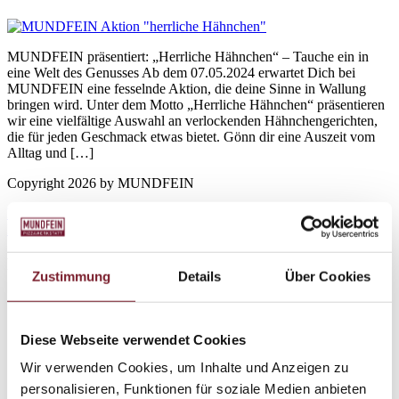
MUNDFEIN präsentiert: „Herrliche Hähnchen“ – Tauche ein in
eine Welt des Genusses Ab dem 07.05.2024 erwartet Dich bei
MUNDFEIN eine fesselnde Aktion, die deine Sinne in Wallung
bringen wird. Unter dem Motto „Herrliche Hähnchen“ präsentieren
wir eine vielfältige Auswahl an verlockenden Hähnchengerichten,
die für jeden Geschmack etwas bietet. Gönn dir eine Auszeit vom
Alltag und […]
Copyright 2026 by MUNDFEIN
Impressum
Datenschutz
Folge uns!
Zustimmung
Details
Über Cookies
Achim Pizza bestellen
Ahrensburg Pizza bestellen
Aurich Pizza bestellen
Diese Webseite verwendet Cookies
Bad Oldesloe Pizza bestellen
Bad Segeberg Pizza bestellen
Wir verwenden Cookies, um Inhalte und Anzeigen zu
Bergheim Pizza bestellen
personalisieren, Funktionen für soziale Medien anbieten
Bielefeld Pizza bestellen