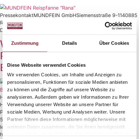
PressekontaktMUNDFEIN GmbHSiemensstraße 9-1140885
RatingenTel.: 02102/939 76 00E-Mail: info@mundfein.de
Download
Wiedereröffnung MUNDFEIN
Zustimmung
Details
Über Cookies
Pizzawerkstatt
Braunschweig
Diese Webseite verwendet Cookies
Wir verwenden Cookies, um Inhalte und Anzeigen zu
personalisieren, Funktionen für soziale Medien anbieten
zu können und die Zugriffe auf unsere Website zu
Hipp Hipp Hurra! Wir sind wieder da!MUNDFEIN is back.
analysieren. Außerdem geben wir Informationen zu Ihrer
Hey Leute, es ist endlich soweit! Die MUNDFEIN
Verwendung unserer Website an unsere Partner für
Pizzawerkstatt in Braunschweig macht sich bereit, um am
soziale Medien, Werbung und Analysen weiter. Unsere
5. März 2024 wieder durchzustarten und euch mit den
Partner führen diese Informationen möglicherweise mit
leckersten Pizzen von MUNDFEIN zu versorgen! Wir
weiteren Daten zusammen, die Sie ihnen bereitgestellt
haben uns ordentlich ins Zeug gelegt und unsere
haben oder die sie im Rahmen Ihrer Nutzung der Dienste