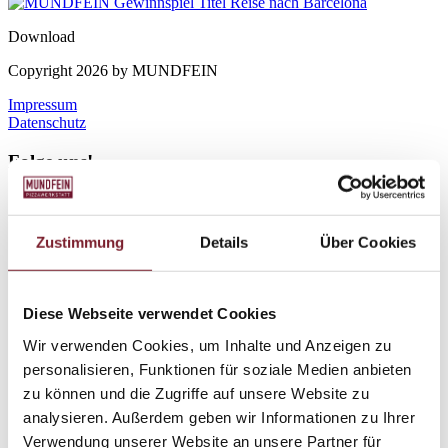
Download
Copyright 2026 by MUNDFEIN
Impressum
Datenschutz
Folge uns!
Achim Pizza bestellen
Ahrensburg Pizza bestellen
Aurich Pizza bestellen
Zustimmung
Details
Über Cookies
Bad Oldesloe Pizza bestellen
Bad Segeberg Pizza bestellen
Bergheim Pizza bestellen
Bielefeld Pizza bestellen
Diese Webseite verwendet Cookies
Braunschweig Pizza bestellen
Buchholz Pizza bestellen
Wir verwenden Cookies, um Inhalte und Anzeigen zu
Buxtehude Pizza bestellen
personalisieren, Funktionen für soziale Medien anbieten
Dortmund Pizza bestellen
zu können und die Zugriffe auf unsere Website zu
Düren Pizza bestellen
Elmshorn Pizza bestellen
analysieren. Außerdem geben wir Informationen zu Ihrer
Geesthacht Pizza bestellen
Verwendung unserer Website an unsere Partner für