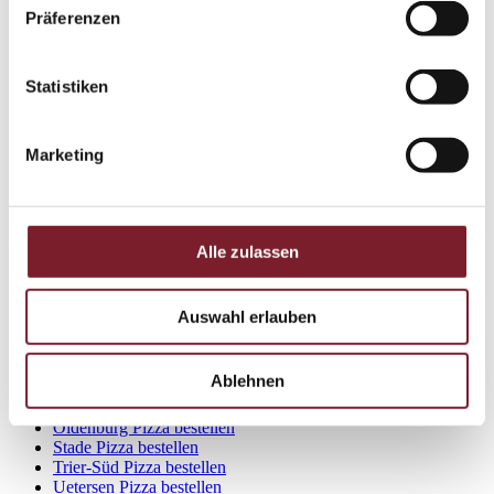
Dortmund Pizza bestellen
Präferenzen
Düren Pizza bestellen
Elmshorn Pizza bestellen
Geesthacht Pizza bestellen
Statistiken
Hamburg-Altona Pizza bestellen
Hamburg-Bergstedt Pizza bestellen
Hamburg-Billstedt Pizza bestellen
Hamburg-Bramfeld Pizza bestellen
Marketing
Hamburg-Eimsbüttel Pizza bestellen
Hamburg-Hammerbrook Pizza bestellen
Hamburg-Hausbruch Pizza bestellen
Hamburg-Hohenfelde Pizza bestellen
Hamburg-Lurup Pizza bestellen
Alle zulassen
Hamburg-Winterhude Pizza bestellen
Heidelberg Pizza bestellen
Henstedt-Ulzburg Pizza bestellen
Auswahl erlauben
Itzehoe Pizza bestellen
Kerpen Pizza bestellen
Kiel Pizza bestellen
Ablehnen
Lüneburg Pizza bestellen
Nienburg Pizza bestellen
Oldenburg Pizza bestellen
Stade Pizza bestellen
Trier-Süd Pizza bestellen
Uetersen Pizza bestellen