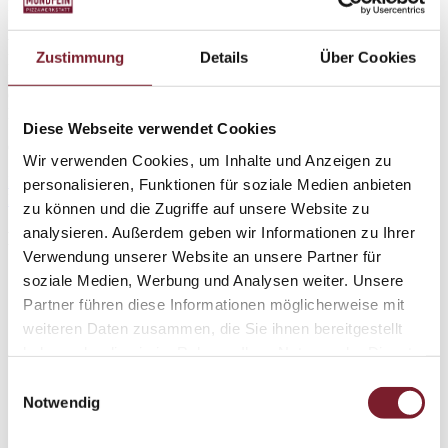
Es wird gemütlich bei MUNDFEIN: Die neue Aktion
“HERBSTHAFT” ist da! Der Herbst ist da und bei MUNDFEIN
wird es richtig gemütlich! Mit unserer neuen „Herbsthaft“-Aktion
Zustimmung
Details
Über Cookies
könnt ihr ab dem 3. September 2024 drei köstliche, herbstlich
inspirierte Gerichte genießen. Wärmende Aromen und herbstliche
Genüsse sind garantiert! Pizza Halvar – Der herzhafte
Herbstgenuss Nach einem […]
Diese Webseite verwendet Cookies
Copyright 2026 by MUNDFEIN
Wir verwenden Cookies, um Inhalte und Anzeigen zu
Impressum
personalisieren, Funktionen für soziale Medien anbieten
Datenschutz
zu können und die Zugriffe auf unsere Website zu
analysieren. Außerdem geben wir Informationen zu Ihrer
Folge uns!
Verwendung unserer Website an unsere Partner für
Achim Pizza bestellen
soziale Medien, Werbung und Analysen weiter. Unsere
Ahrensburg Pizza bestellen
Partner führen diese Informationen möglicherweise mit
Aurich Pizza bestellen
weiteren Daten zusammen, die Sie ihnen bereitgestellt
Bad Oldesloe Pizza bestellen
Bad Segeberg Pizza bestellen
haben oder die sie im Rahmen Ihrer Nutzung der Dienste
Bergheim Pizza bestellen
gesammelt haben.
Einwilligungsauswahl
Bielefeld Pizza bestellen
Notwendig
Braunschweig Pizza bestellen
Buchholz Pizza bestellen
Buxtehude Pizza bestellen